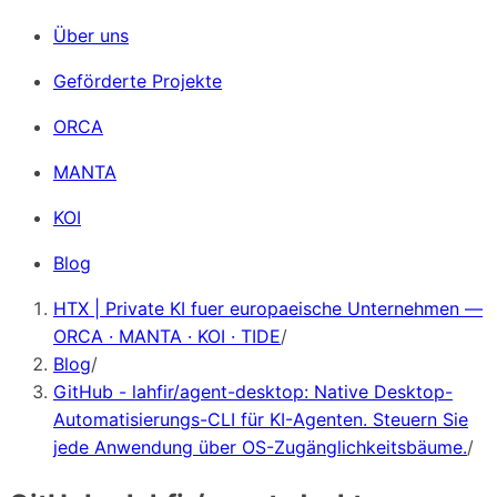
Über uns
Geförderte Projekte
ORCA
MANTA
KOI
Blog
HTX | Private KI fuer europaeische Unternehmen —
ORCA · MANTA · KOI · TIDE
/
Blog
/
GitHub - lahfir/agent-desktop: Native Desktop-
Automatisierungs-CLI für KI-Agenten. Steuern Sie
jede Anwendung über OS-Zugänglichkeitsbäume.
/