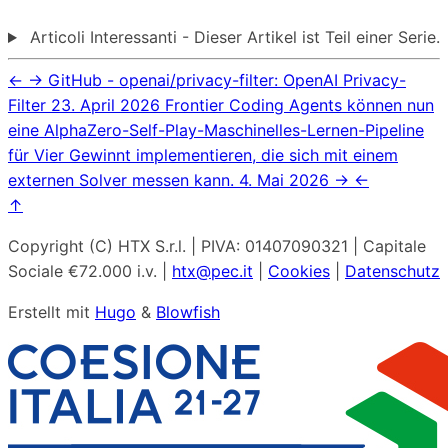
Articoli Interessanti - Dieser Artikel ist Teil einer Serie.
←
→
GitHub - openai/privacy-filter: OpenAI Privacy-
Filter
23. April 2026
Frontier Coding Agents können nun
eine AlphaZero-Self-Play-Maschinelles-Lernen-Pipeline
für Vier Gewinnt implementieren, die sich mit einem
externen Solver messen kann.
4. Mai 2026
→
←
↑
Copyright (C) HTX S.r.l. | PIVA: 01407090321 | Capitale
Sociale €72.000 i.v. |
htx@pec.it
|
Cookies
|
Datenschutz
Erstellt mit
Hugo
&
Blowfish