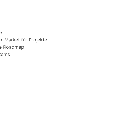
e
o-Market für Projekte
che Roadmap
tems