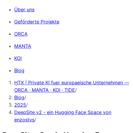
Über uns
Geförderte Projekte
ORCA
MANTA
KOI
Blog
HTX | Private KI fuer europaeische Unternehmen —
ORCA · MANTA · KOI · TIDE
/
Blog
/
2025
/
DeepSite v2 - ein Hugging Face Space von
enzostvs
/