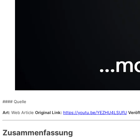
#### Quelle
Art:
Web Article
Original Link:
https://youtu.be/YEZHU4LSUfU
Veröf
Zusammenfassung