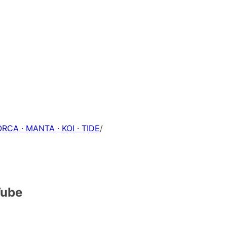
ORCA · MANTA · KOI · TIDE
/
Tube