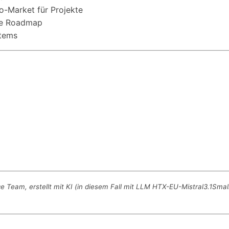
o-Market für Projekte
che Roadmap
tems
eam, erstellt mit KI (in diesem Fall mit LLM HTX-EU-Mistral3.1Small