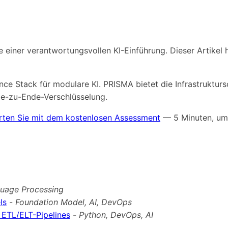
e einer verantwortungsvollen KI-Einführung. Dieser Artike
nce Stack für modulare KI. PRISMA bietet die Infrastrukturs
de-zu-Ende-Verschlüsselung.
rten Sie mit dem kostenlosen Assessment
— 5 Minuten, um 
guage Processing
ls
-
Foundation Model, AI, DevOps
 ETL/ELT-Pipelines
-
Python, DevOps, AI