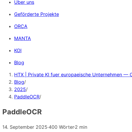
Über uns
Geförderte Projekte
ORCA
MANTA
KOI
Blog
HTX | Private KI fuer europaeische Unternehmen — 
Blog
/
2025
/
PaddleOCR
/
PaddleOCR
14. September 2025
·
400 Wörter
·
2 min