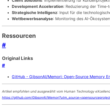
Client Solutions
: Implementierung für Kundenprojekt
Development Acceleration
: Reduzierung der Time-t
Strategische Intelligenz
: Input für die technologis
Wettbewerbsanalyse
: Monitoring des AI-Ökosyste
Ressourcen
#
Original Links
#
GitHub - GibsonAI/Memori: Open-Source Memory Eng
Artikel empfohlen und ausgewählt vom Human Technology eXcellence Te
https://github.com/GibsonAI/Memori?utm_source=opensourceprojec