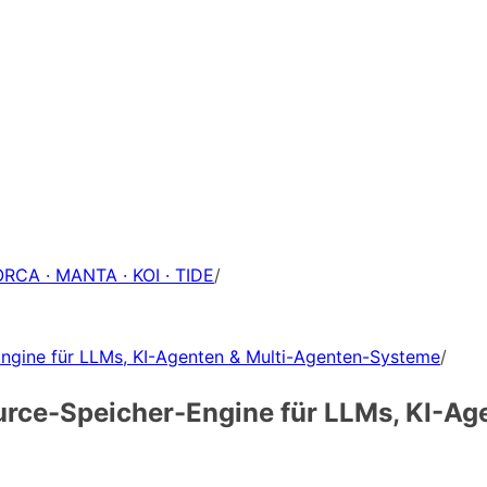
ORCA · MANTA · KOI · TIDE
/
ngine für LLMs, KI-Agenten & Multi-Agenten-Systeme
/
rce-Speicher-Engine für LLMs, KI-Ag