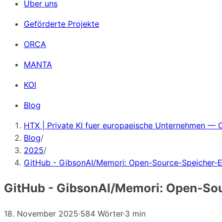
Über uns
Geförderte Projekte
ORCA
MANTA
KOI
Blog
HTX | Private KI fuer europaeische Unternehmen — 
Blog
/
2025
/
GitHub - GibsonAI/Memori: Open-Source-Speicher-E
GitHub - GibsonAI/Memori: Open-Sou
18. November 2025
·
584 Wörter
·
3 min