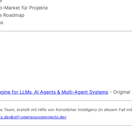
e
o-Market für Projekte
che Roadmap
ms
ine for LLMs, AI Agents & Multi-Agent Systems
- Original
am, erstellt mit Hilfe von Künstlicher Intelligenz (in diesem Fall m
ts.dev&ref=opensourceprojects.dev