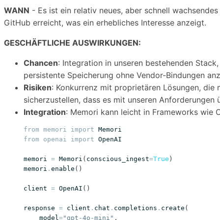
WANN
- Es ist ein relativ neues, aber schnell wachsende
GitHub erreicht, was ein erhebliches Interesse anzeigt.
GESCHÄFTLICHE AUSWIRKUNGEN:
Chancen
: Integration in unseren bestehenden Stack
persistente Speicherung ohne Vendor-Bindungen anz
Risiken
: Konkurrenz mit proprietären Lösungen, die 
sicherzustellen, dass es mit unseren Anforderungen 
Integration
: Memori kann leicht in Frameworks wie Op
from
memori
import
Memori
from
openai
import
OpenAI
memori
=
Memori
(
conscious_ingest
=
True
)
memori
.
enable
()
client
=
OpenAI
()
response
=
client
.
chat
.
completions
.
create
(
model
=
"gpt-4o-mini"
,