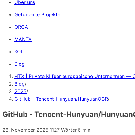
Über uns
Geförderte Projekte
ORCA
MANTA
KOI
Blog
HTX | Private KI fuer europaeische Unternehmen — 
Blog
/
2025
/
GitHub - Tencent-Hunyuan/HunyuanOCR
/
GitHub - Tencent-Hunyuan/Hunyua
28. November 2025
·
1127 Wörter
·
6 min