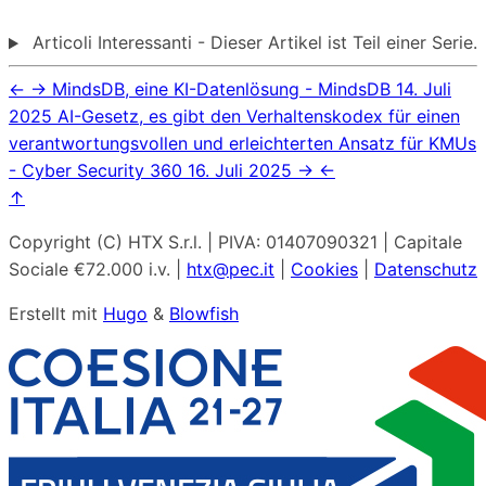
Articoli Interessanti - Dieser Artikel ist Teil einer Serie.
←
→
MindsDB, eine KI-Datenlösung - MindsDB
14. Juli
2025
AI-Gesetz, es gibt den Verhaltenskodex für einen
verantwortungsvollen und erleichterten Ansatz für KMUs
- Cyber Security 360
16. Juli 2025
→
←
↑
Copyright (C) HTX S.r.l. | PIVA: 01407090321 | Capitale
Sociale €72.000 i.v. |
htx@pec.it
|
Cookies
|
Datenschutz
Erstellt mit
Hugo
&
Blowfish