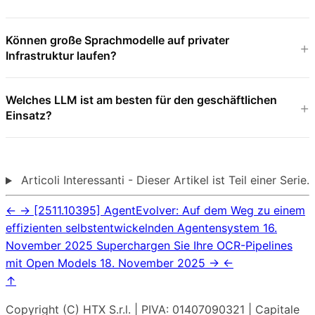
Können große Sprachmodelle auf privater
Infrastruktur laufen?
Welches LLM ist am besten für den geschäftlichen
Einsatz?
Articoli Interessanti - Dieser Artikel ist Teil einer Serie.
←
→
[2511.10395] AgentEvolver: Auf dem Weg zu einem
effizienten selbstentwickelnden Agentensystem
16.
November 2025
Superchargen Sie Ihre OCR-Pipelines
mit Open Models
18. November 2025
→
←
↑
Copyright (C) HTX S.r.l. | PIVA: 01407090321 | Capitale