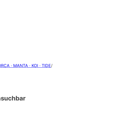
ORCA · MANTA · KOI · TIDE
/
hsuchbar