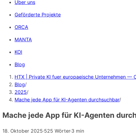
Über uns
Geförderte Projekte
ORCA
MANTA
KOI
Blog
HTX | Private KI fuer europaeische Unternehmen — 
Blog
/
2025
/
Mache jede App für KI-Agenten durchsuchbar
/
Mache jede App für KI-Agenten durc
18. Oktober 2025
·
525 Wörter
·
3 min