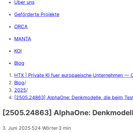
Über uns
Geförderte Projekte
ORCA
MANTA
KOI
Blog
HTX | Private KI fuer europaeische Unternehmen — 
Blog
/
2025
/
[2505.24863] AlphaOne: Denkmodelle, die beim Tes
[2505.24863] AlphaOne: Denkmodelle
3. Juni 2025
·
524 Wörter
·
3 min