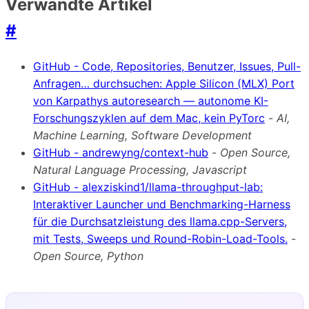
Verwandte Artikel
#
GitHub - Code, Repositories, Benutzer, Issues, Pull-
Anfragen… durchsuchen: Apple Silicon (MLX) Port
von Karpathys autoresearch — autonome KI-
Forschungszyklen auf dem Mac, kein PyTorc
-
AI,
Machine Learning, Software Development
GitHub - andrewyng/context-hub
-
Open Source,
Natural Language Processing, Javascript
GitHub - alexziskind1/llama-throughput-lab:
Interaktiver Launcher und Benchmarking-Harness
für die Durchsatzleistung des llama.cpp-Servers,
mit Tests, Sweeps und Round-Robin-Load-Tools.
-
Open Source, Python