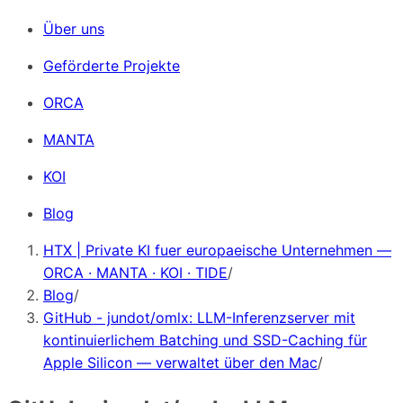
Über uns
Geförderte Projekte
ORCA
MANTA
KOI
Blog
HTX | Private KI fuer europaeische Unternehmen —
ORCA · MANTA · KOI · TIDE
/
Blog
/
GitHub - jundot/omlx: LLM-Inferenzserver mit
kontinuierlichem Batching und SSD-Caching für
Apple Silicon — verwaltet über den Mac
/