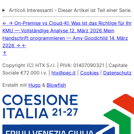
Articoli Interessanti - Dieser Artikel ist Teil einer Serie.
←
→
On-Premise vs Cloud-KI: Was Ist das Richtige für Ihr
KMU — Vollständige Analyse
12. März 2026
Mein
Handschrift programmieren — Amy Goodchild
14. März
2026
→
←
↑
Copyright (C) HTX S.r.l. | PIVA: 01407090321 | Capitale
Sociale €72.000 i.v. |
htx@pec.it
|
Cookies
|
Datenschutz
Erstellt mit
Hugo
&
Blowfish