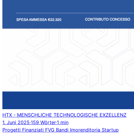
HTX - MENSCHLICHE TECHNOLOGISCHE EXZELLENZ
1. Juni 2025
·
159 Wörter
·
1 min
Progetti Finanziati
FVG
Bandi
Imorenditoria
Startup