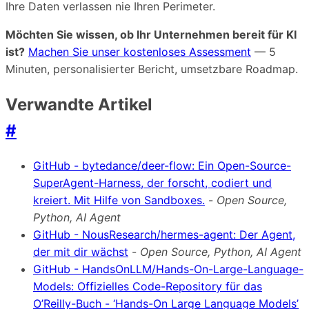
Ihre Daten verlassen nie Ihren Perimeter.
Möchten Sie wissen, ob Ihr Unternehmen bereit für KI
ist?
Machen Sie unser kostenloses Assessment
— 5
Minuten, personalisierter Bericht, umsetzbare Roadmap.
Verwandte Artikel
#
GitHub - bytedance/deer-flow: Ein Open-Source-
SuperAgent-Harness, der forscht, codiert und
kreiert. Mit Hilfe von Sandboxes.
-
Open Source,
Python, AI Agent
GitHub - NousResearch/hermes-agent: Der Agent,
der mit dir wächst
-
Open Source, Python, AI Agent
GitHub - HandsOnLLM/Hands-On-Large-Language-
Models: Offizielles Code-Repository für das
O’Reilly-Buch - ‘Hands-On Large Language Models’