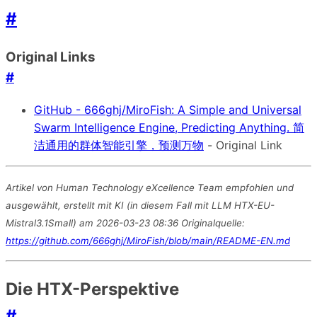
#
Original Links
#
GitHub - 666ghj/MiroFish: A Simple and Universal
Swarm Intelligence Engine, Predicting Anything. 简
洁通用的群体智能引擎，预测万物
- Original Link
Artikel von Human Technology eXcellence Team empfohlen und
ausgewählt, erstellt mit KI (in diesem Fall mit LLM HTX-EU-
Mistral3.1Small) am 2026-03-23 08:36 Originalquelle:
https://github.com/666ghj/MiroFish/blob/main/README-EN.md
Die HTX-Perspektive
#