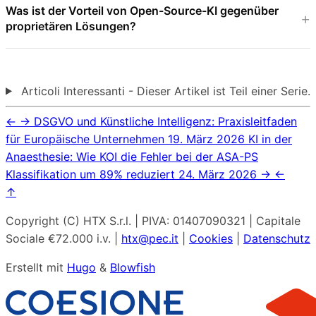
Was ist der Vorteil von Open-Source-KI gegenüber
proprietären Lösungen?
Articoli Interessanti - Dieser Artikel ist Teil einer Serie.
←
→
DSGVO und Künstliche Intelligenz: Praxisleitfaden
für Europäische Unternehmen
19. März 2026
KI in der
Anaesthesie: Wie KOI die Fehler bei der ASA-PS
Klassifikation um 89% reduziert
24. März 2026
→
←
↑
Copyright (C) HTX S.r.l. | PIVA: 01407090321 | Capitale
Sociale €72.000 i.v. |
htx@pec.it
|
Cookies
|
Datenschutz
Erstellt mit
Hugo
&
Blowfish