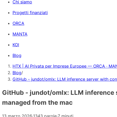
Chi siamo
Progetti finanziati
ORCA
MANTA
KOI
Blog
HTX | AI Privata per Imprese Europee — ORCA · MAN
Blog
/
GitHub - jundot/omlx: LLM inference server with co
GitHub - jundot/omlx: LLM inference 
managed from the mac
13 marzo 2026
·
1343 parole
·
7 minuti