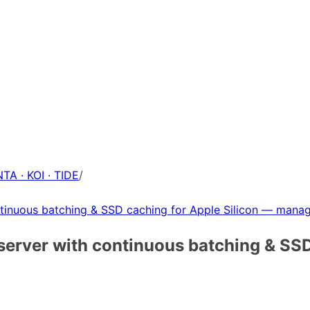
TA · KOI · TIDE
/
ntinuous batching & SSD caching for Apple Silicon — mana
server with continuous batching & SSD