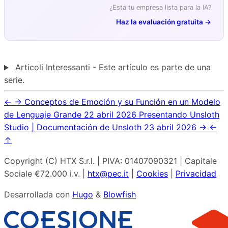
¿Está tu empresa lista para la IA?
Haz la evaluación gratuita →
Articoli Interessanti - Este artículo es parte de una
serie.
←
→
Conceptos de Emoción y su Función en un Modelo
de Lenguaje Grande
22 abril 2026
Presentando Unsloth
Studio | Documentación de Unsloth
23 abril 2026
→
←
↑
Copyright (C) HTX S.r.l. | PIVA: 01407090321 | Capitale
Sociale €72.000 i.v. |
htx@pec.it
|
Cookies
|
Privacidad
Desarrollada con
Hugo
&
Blowfish