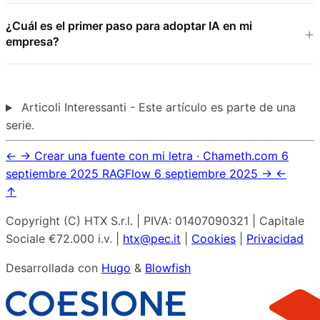
¿Cuál es el primer paso para adoptar IA en mi
empresa?
Articoli Interessanti - Este artículo es parte de una
serie.
←
→
Crear una fuente con mi letra · Chameth.com
6
septiembre 2025
RAGFlow
6 septiembre 2025
→
←
↑
Copyright (C) HTX S.r.l. | PIVA: 01407090321 | Capitale
Sociale €72.000 i.v. |
htx@pec.it
|
Cookies
|
Privacidad
Desarrollada con
Hugo
&
Blowfish