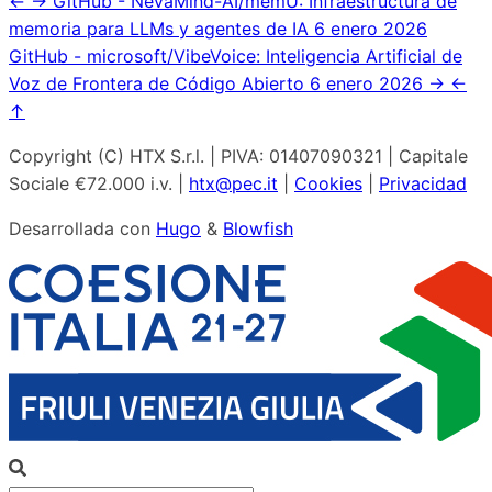
←
→
GitHub - NevaMind-AI/memU: Infraestructura de
memoria para LLMs y agentes de IA
6 enero 2026
GitHub - microsoft/VibeVoice: Inteligencia Artificial de
Voz de Frontera de Código Abierto
6 enero 2026
→
←
↑
Copyright (C) HTX S.r.l. | PIVA: 01407090321 | Capitale
Sociale €72.000 i.v. |
htx@pec.it
|
Cookies
|
Privacidad
Desarrollada con
Hugo
&
Blowfish