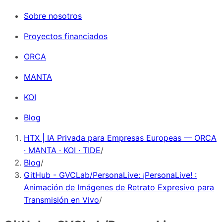
Sobre nosotros
Proyectos financiados
ORCA
MANTA
KOI
Blog
HTX | IA Privada para Empresas Europeas — ORCA
· MANTA · KOI · TIDE
/
Blog
/
GitHub - GVCLab/PersonaLive: ¡PersonaLive! :
Animación de Imágenes de Retrato Expresivo para
Transmisión en Vivo
/