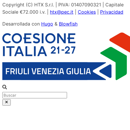
Copyright (C) HTX S.r.l. | PIVA: 01407090321 | Capitale
Sociale €72.000 i.v. |
htx@pec.it
|
Cookies
|
Privacidad
Desarrollada con
Hugo
&
Blowfish