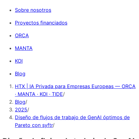
Sobre nosotros
Proyectos financiados
ORCA
MANTA
KOI
Blog
HTX | IA Privada para Empresas Europeas — ORCA
· MANTA · KOI · TIDE
/
Blog
/
2025
/
Diseño de flujos de trabajo de GenAI óptimos de
Pareto con syftr
/