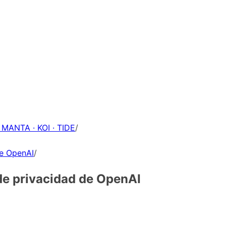
 MANTA · KOI · TIDE
/
de OpenAI
/
o de privacidad de OpenAI