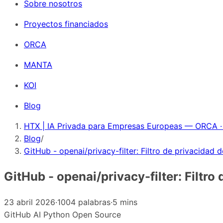
Sobre nosotros
Proyectos financiados
ORCA
MANTA
KOI
Blog
HTX | IA Privada para Empresas Europeas — ORCA ·
Blog
/
GitHub - openai/privacy-filter: Filtro de privacidad 
GitHub - openai/privacy-filter: Filtr
23 abril 2026
·
1004 palabras
·
5 mins
GitHub
AI
Python
Open Source