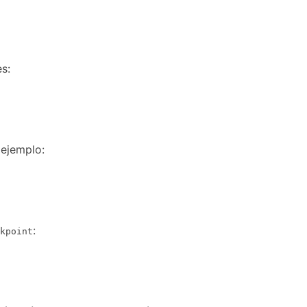
s:
 ejemplo:
:
kpoint