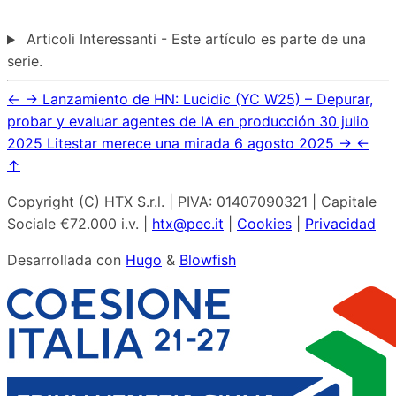
Articoli Interessanti - Este artículo es parte de una
serie.
←
→
Lanzamiento de HN: Lucidic (YC W25) – Depurar,
probar y evaluar agentes de IA en producción
30 julio
2025
Litestar merece una mirada
6 agosto 2025
→
←
↑
Copyright (C) HTX S.r.l. | PIVA: 01407090321 | Capitale
Sociale €72.000 i.v. |
htx@pec.it
|
Cookies
|
Privacidad
Desarrollada con
Hugo
&
Blowfish