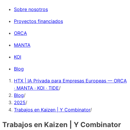
Sobre nosotros
Proyectos financiados
ORCA
MANTA
KOI
Blog
HTX | IA Privada para Empresas Europeas — ORCA
· MANTA · KOI · TIDE
/
Blog
/
2025
/
Trabajos en Kaizen | Y Combinator
/
Trabajos en Kaizen | Y Combinator