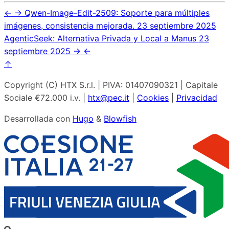
←
→
Qwen-Image-Edit-2509: Soporte para múltiples
imágenes, consistencia mejorada.
23 septiembre 2025
AgenticSeek: Alternativa Privada y Local a Manus
23
septiembre 2025
→
←
↑
Copyright (C) HTX S.r.l. | PIVA: 01407090321 | Capitale
Sociale €72.000 i.v. |
htx@pec.it
|
Cookies
|
Privacidad
Desarrollada con
Hugo
&
Blowfish