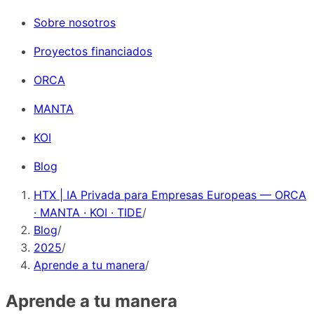
Sobre nosotros
Proyectos financiados
ORCA
MANTA
KOI
Blog
HTX | IA Privada para Empresas Europeas — ORCA
· MANTA · KOI · TIDE
/
Blog
/
2025
/
Aprende a tu manera
/
Aprende a tu manera