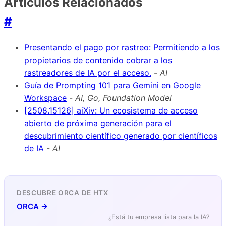
Artículos Relacionados
#
Presentando el pago por rastreo: Permitiendo a los
propietarios de contenido cobrar a los
rastreadores de IA por el acceso.
-
AI
Guía de Prompting 101 para Gemini en Google
Workspace
-
AI, Go, Foundation Model
[2508.15126] aiXiv: Un ecosistema de acceso
abierto de próxima generación para el
descubrimiento científico generado por científicos
de IA
-
AI
DESCUBRE ORCA DE HTX
ORCA →
¿Está tu empresa lista para la IA?