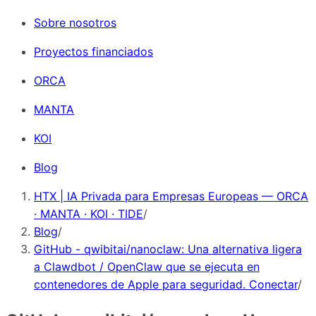
Sobre nosotros
Proyectos financiados
ORCA
MANTA
KOI
Blog
HTX | IA Privada para Empresas Europeas — ORCA
· MANTA · KOI · TIDE
/
Blog
/
GitHub - qwibitai/nanoclaw: Una alternativa ligera
a Clawdbot / OpenClaw que se ejecuta en
contenedores de Apple para seguridad. Conectar
/