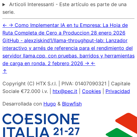
Articoli Interessanti - Este artículo es parte de una
serie.
←
→
Como Implementar IA en tu Empresa: La Hoja de
Ruta Completa de Cero a Produccion
28 enero 2026
GitHub - alexziskind1/llama-throughput-lab: Lanzador
interactivo y arnés de referencia para el rendimiento del
servidor llama.cpp, con pruebas, barridos y herramientas
de carga en ronda.
2 febrero 2026
→
←
↑
Copyright (C) HTX S.r.l. | PIVA: 01407090321 | Capitale
Sociale €72.000 i.v. |
htx@pec.it
|
Cookies
|
Privacidad
Desarrollada con
Hugo
&
Blowfish