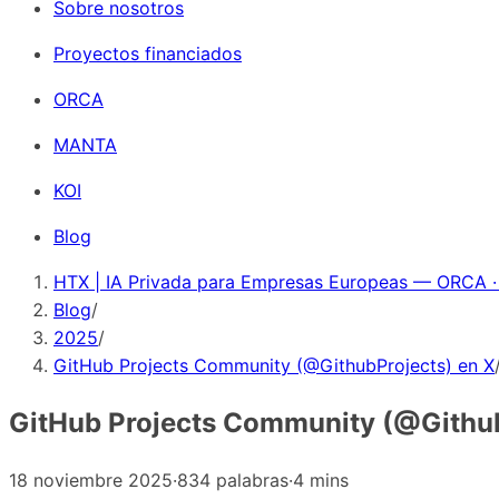
Sobre nosotros
Proyectos financiados
ORCA
MANTA
KOI
Blog
HTX | IA Privada para Empresas Europeas — ORCA ·
Blog
/
2025
/
GitHub Projects Community (@GithubProjects) en X
GitHub Projects Community (@Github
18 noviembre 2025
·
834 palabras
·
4 mins