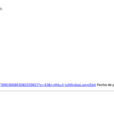
e.
tus/1990366863080259821?s=43&t=ANuJI-IuN5rdsaLueycEbA
Fecha de 