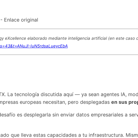
- Enlace original
 eXcellence elaborado mediante inteligencia artificial (en este caso
1?s=43&t=ANuJI-IuN5rdsaLueycEbA
HTX. La tecnología discutida aquí — ya sean agentes IA, 
empresas europeas necesitan, pero desplegadas
en sus pro
 desafío es desplegarla sin enviar datos empresariales a ser
ado que lleva estas capacidades a tu infraestructura. Mis