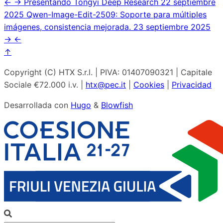
←
→
Presentando Tongyi Deep Research
22 septiembre
2025
Qwen-Image-Edit-2509: Soporte para múltiples
imágenes, consistencia mejorada.
23 septiembre 2025
→
←
↑
Copyright (C) HTX S.r.l. | PIVA: 01407090321 | Capitale
Sociale €72.000 i.v. |
htx@pec.it
|
Cookies
|
Privacidad
Desarrollada con
Hugo
&
Blowfish