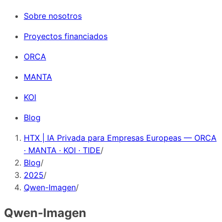
Sobre nosotros
Proyectos financiados
ORCA
MANTA
KOI
Blog
HTX | IA Privada para Empresas Europeas — ORCA
· MANTA · KOI · TIDE
/
Blog
/
2025
/
Qwen-Imagen
/
Qwen-Imagen