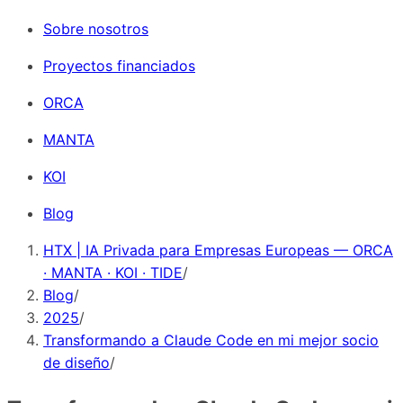
Sobre nosotros
Proyectos financiados
ORCA
MANTA
KOI
Blog
HTX | IA Privada para Empresas Europeas — ORCA
· MANTA · KOI · TIDE
/
Blog
/
2025
/
Transformando a Claude Code en mi mejor socio
de diseño
/