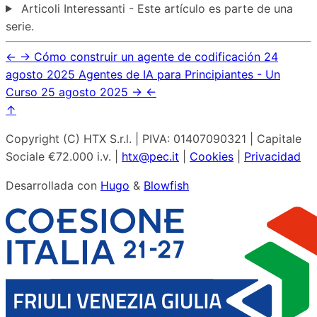
Articoli Interessanti - Este artículo es parte de una
serie.
←
→
Cómo construir un agente de codificación
24
agosto 2025
Agentes de IA para Principiantes - Un
Curso
25 agosto 2025
→
←
↑
Copyright (C) HTX S.r.l. | PIVA: 01407090321 | Capitale
Sociale €72.000 i.v. |
htx@pec.it
|
Cookies
|
Privacidad
Desarrollada con
Hugo
&
Blowfish