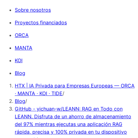
Sobre nosotros
Proyectos financiados
ORCA
MANTA
KOI
Blog
HTX | IA Privada para Empresas Europeas — ORCA
· MANTA · KOI · TIDE
/
Blog
/
GitHub - yichuan-w/LEANN: RAG en Todo con
LEANN. Disfruta de un ahorro de almacenamiento
del 97% mientras ejecutas una aplicación RAG
rápida, precisa y 100% privada en tu dispositivo