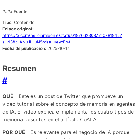
#### Fuente
Tipo:
Contenido
Enlace original:
https://x.com/helloiamleonie/status/1976623087710781942?
s=43&t=ANuJI-IuN5rdsaLueycEbA
Fecha de publicación:
2025-10-14
Resumen
#
QUÉ
- Este es un post de Twitter que promueve un
video tutorial sobre el concepto de memoria en agentes
de IA. El video explica e implementa los cuatro tipos de
memoria descritos en el artículo CoALA.
POR QUÉ
- Es relevante para el negocio de IA porque