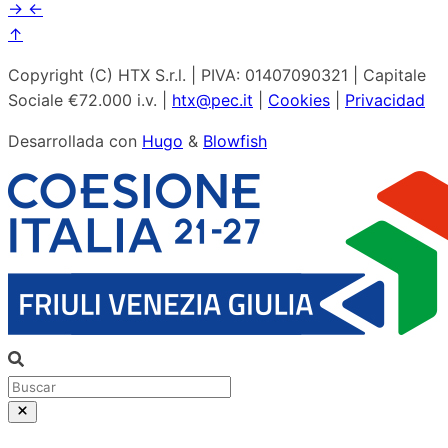
→
←
↑
Copyright (C) HTX S.r.l. | PIVA: 01407090321 | Capitale
Sociale €72.000 i.v. |
htx@pec.it
|
Cookies
|
Privacidad
Desarrollada con
Hugo
&
Blowfish