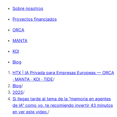
Sobre nosotros
Proyectos financiados
ORCA
MANTA
KOI
Blog
HTX | IA Privada para Empresas Europeas — ORCA
· MANTA · KOI · TIDE
/
Blog
/
2025
/
Si llegas tarde al tema de la "memoria en agentes
de IA" como yo, te recomiendo invertir 43 minutos
en ver este video.
/