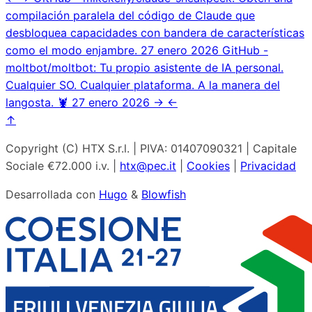
compilación paralela del código de Claude que
desbloquea capacidades con bandera de características
como el modo enjambre.
27 enero 2026
GitHub -
moltbot/moltbot: Tu propio asistente de IA personal.
Cualquier SO. Cualquier plataforma. A la manera del
langosta. 🦞
27 enero 2026
→
←
↑
Copyright (C) HTX S.r.l. | PIVA: 01407090321 | Capitale
Sociale €72.000 i.v. |
htx@pec.it
|
Cookies
|
Privacidad
Desarrollada con
Hugo
&
Blowfish