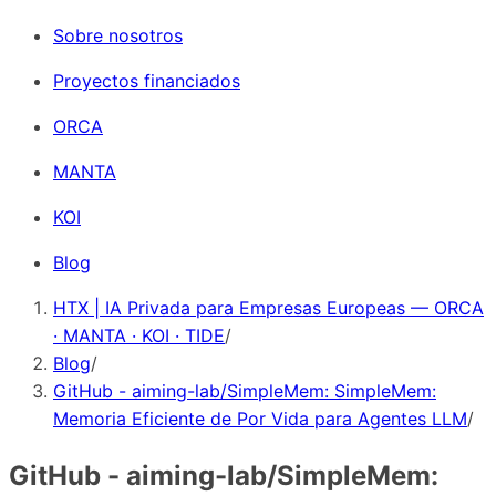
Sobre nosotros
Proyectos financiados
ORCA
MANTA
KOI
Blog
HTX | IA Privada para Empresas Europeas — ORCA
· MANTA · KOI · TIDE
/
Blog
/
GitHub - aiming-lab/SimpleMem: SimpleMem:
Memoria Eficiente de Por Vida para Agentes LLM
/
GitHub - aiming-lab/SimpleMem: