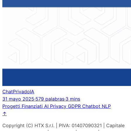
ChatPrivadoIA
31 mayo 2025
·
579 palabras
·
3 mins
Progetti Finanziati
AI
Privacy
GDPR
Chatbot
NLP
↑
Copyright (C) HTX S.r.l. | PIVA: 01407090321 | Capitale