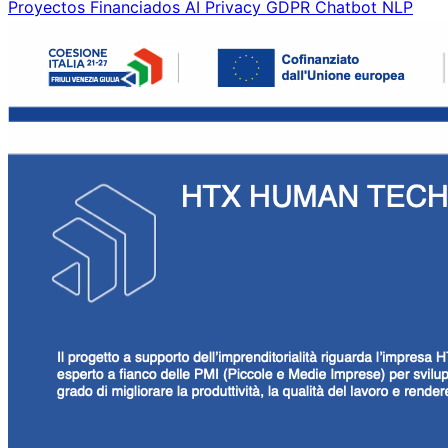
Proyectos Financiados
AI
Privacy
GDPR
Chatbot
NLP