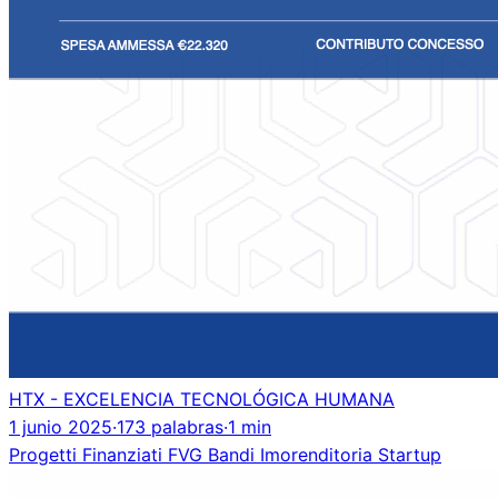
HTX - EXCELENCIA TECNOLÓGICA HUMANA
1 junio 2025
·
173 palabras
·
1 min
Progetti Finanziati
FVG
Bandi
Imorenditoria
Startup