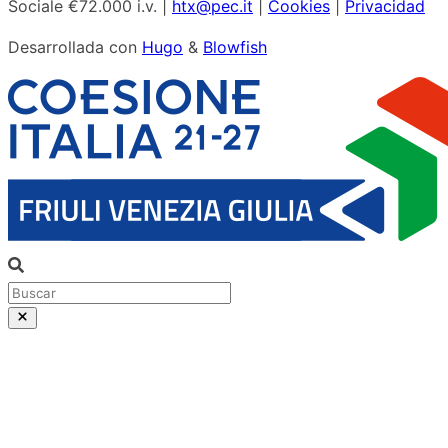
Sociale €72.000 i.v. |
htx@pec.it
|
Cookies
|
Privacidad
Desarrollada con
Hugo
&
Blowfish