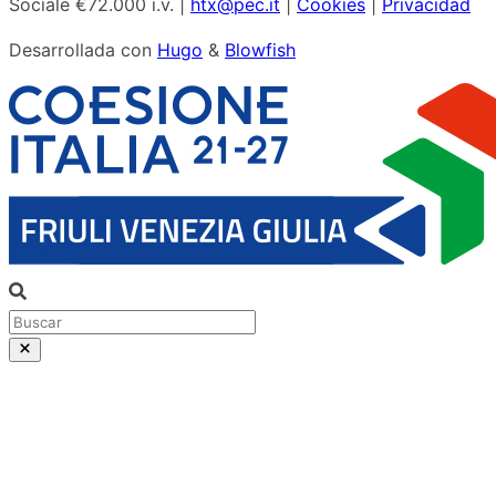
Sociale €72.000 i.v. |
htx@pec.it
|
Cookies
|
Privacidad
Desarrollada con
Hugo
&
Blowfish