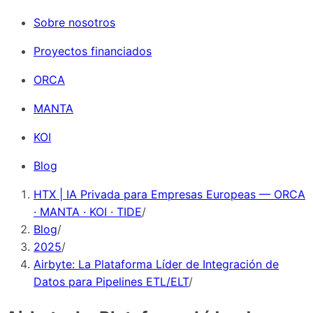
Sobre nosotros
Proyectos financiados
ORCA
MANTA
KOI
Blog
HTX | IA Privada para Empresas Europeas — ORCA
· MANTA · KOI · TIDE
/
Blog
/
2025
/
Airbyte: La Plataforma Líder de Integración de
Datos para Pipelines ETL/ELT
/