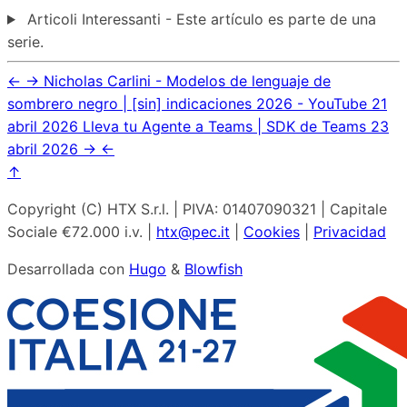
Articoli Interessanti - Este artículo es parte de una
serie.
←
→
Nicholas Carlini - Modelos de lenguaje de
sombrero negro | [sin] indicaciones 2026 - YouTube
21
abril 2026
Lleva tu Agente a Teams | SDK de Teams
23
abril 2026
→
←
↑
Copyright (C) HTX S.r.l. | PIVA: 01407090321 | Capitale
Sociale €72.000 i.v. |
htx@pec.it
|
Cookies
|
Privacidad
Desarrollada con
Hugo
&
Blowfish