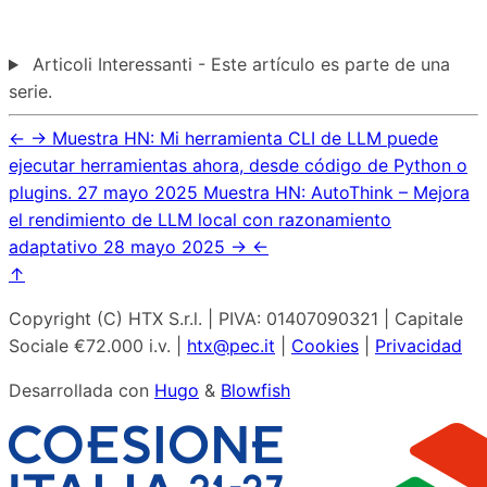
Articoli Interessanti - Este artículo es parte de una
serie.
←
→
Muestra HN: Mi herramienta CLI de LLM puede
ejecutar herramientas ahora, desde código de Python o
plugins.
27 mayo 2025
Muestra HN: AutoThink – Mejora
el rendimiento de LLM local con razonamiento
adaptativo
28 mayo 2025
→
←
↑
Copyright (C) HTX S.r.l. | PIVA: 01407090321 | Capitale
Sociale €72.000 i.v. |
htx@pec.it
|
Cookies
|
Privacidad
Desarrollada con
Hugo
&
Blowfish