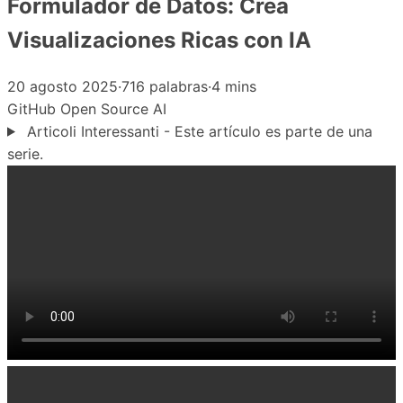
Formulador de Datos: Crea
Visualizaciones Ricas con IA
20 agosto 2025
·
716 palabras
·
4 mins
GitHub
Open Source
AI
Articoli Interessanti - Este artículo es parte de una
serie.