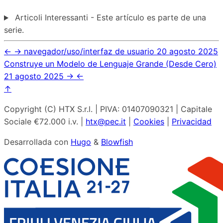
Articoli Interessanti - Este artículo es parte de una
serie.
←
→
navegador/uso/interfaz de usuario
20 agosto 2025
Construye un Modelo de Lenguaje Grande (Desde Cero)
21 agosto 2025
→
←
↑
Copyright (C) HTX S.r.l. | PIVA: 01407090321 | Capitale
Sociale €72.000 i.v. |
htx@pec.it
|
Cookies
|
Privacidad
Desarrollada con
Hugo
&
Blowfish