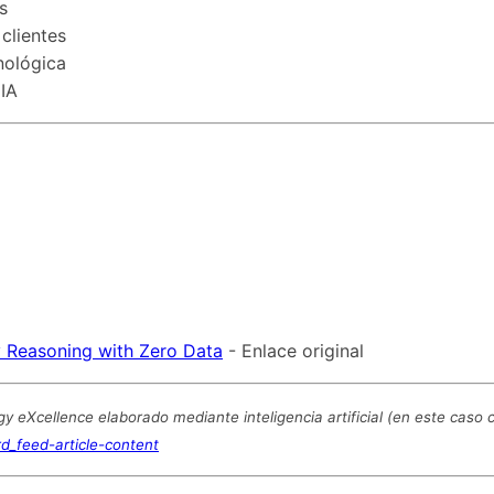
s
clientes
cnológica
 IA
y Reasoning with Zero Data
- Enlace original
 eXcellence elaborado mediante inteligencia artificial (en este caso
d_feed-article-content