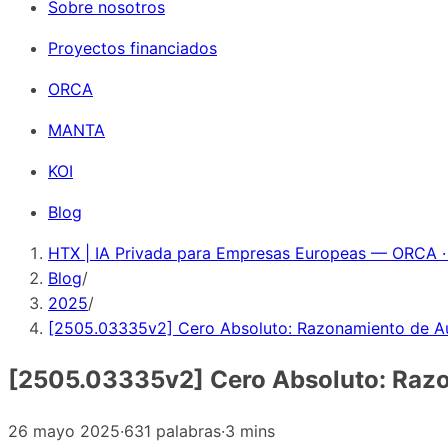
Sobre nosotros
Proyectos financiados
ORCA
MANTA
KOI
Blog
HTX | IA Privada para Empresas Europeas — ORCA ·
Blog
/
2025
/
[2505.03335v2] Cero Absoluto: Razonamiento de A
[2505.03335v2] Cero Absoluto: Razo
26 mayo 2025
·
631 palabras
·
3 mins