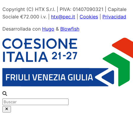
Copyright (C) HTX S.r.l. | PIVA: 01407090321 | Capitale
Sociale €72.000 i.v. |
htx@pec.it
|
Cookies
|
Privacidad
Desarrollada con
Hugo
&
Blowfish