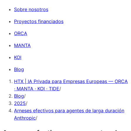
Sobre nosotros
Proyectos financiados
ORCA
MANTA
KOI
Blog
HTX | IA Privada para Empresas Europeas — ORCA
· MANTA · KOI · TIDE
/
Blog
/
2025
/
Arneses efectivos para agentes de larga duración
Anthropic
/