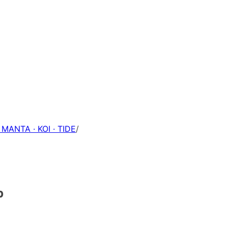
 MANTA · KOI · TIDE
/
p