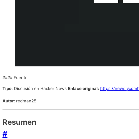
#### Fuente
Tipo:
Discusión en Hacker News
Enlace original:
https://news.ycom
Autor:
redman25
Resumen
#