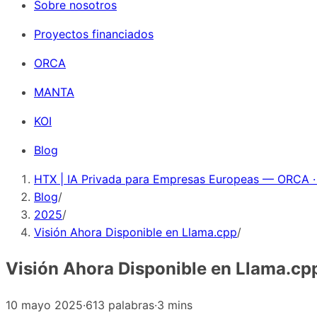
Sobre nosotros
Proyectos financiados
ORCA
MANTA
KOI
Blog
HTX | IA Privada para Empresas Europeas — ORCA ·
Blog
/
2025
/
Visión Ahora Disponible en Llama.cpp
/
Visión Ahora Disponible en Llama.cp
10 mayo 2025
·
613 palabras
·
3 mins