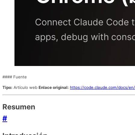
#### Fuente
Tipo:
Artículo web
Enlace original:
https://code.claude.com/docs/en
Resumen
#