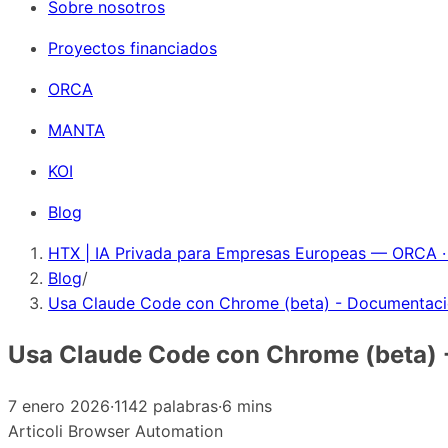
Sobre nosotros
Proyectos financiados
ORCA
MANTA
KOI
Blog
HTX | IA Privada para Empresas Europeas — ORCA ·
Blog
/
Usa Claude Code con Chrome (beta) - Documentac
Usa Claude Code con Chrome (beta)
7 enero 2026
·
1142 palabras
·
6 mins
Articoli
Browser Automation