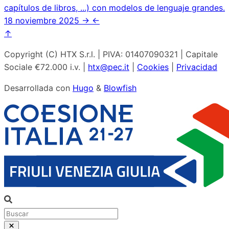
capítulos de libros, ...) con modelos de lenguaje grandes.
18 noviembre 2025
→
←
↑
Copyright (C) HTX S.r.l. | PIVA: 01407090321 | Capitale
Sociale €72.000 i.v. |
htx@pec.it
|
Cookies
|
Privacidad
Desarrollada con
Hugo
&
Blowfish