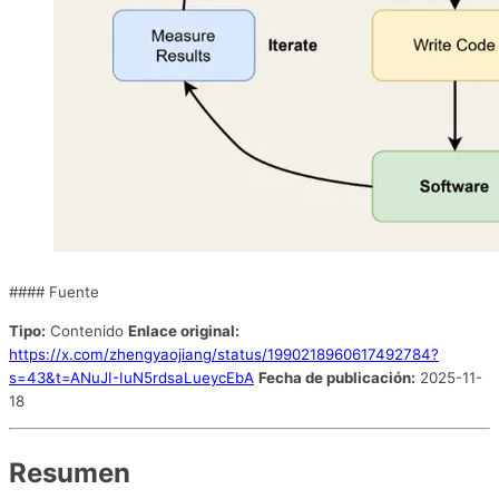
#### Fuente
Tipo:
Contenido
Enlace original:
https://x.com/zhengyaojiang/status/1990218960617492784?
s=43&t=ANuJI-IuN5rdsaLueycEbA
Fecha de publicación:
2025-11-
18
Resumen