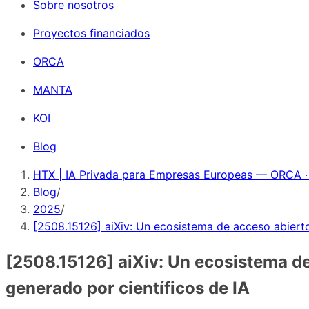
Sobre nosotros
Proyectos financiados
ORCA
MANTA
KOI
Blog
HTX | IA Privada para Empresas Europeas — ORCA ·
Blog
/
2025
/
[2508.15126] aiXiv: Un ecosistema de acceso abierto
[2508.15126] aiXiv: Un ecosistema de
generado por científicos de IA