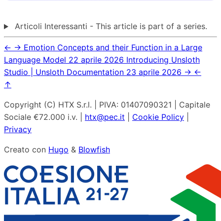
Articoli Interessanti - This article is part of a series.
←
→
Emotion Concepts and their Function in a Large
Language Model
22 aprile 2026
Introducing Unsloth
Studio | Unsloth Documentation
23 aprile 2026
→
←
↑
Copyright (C) HTX S.r.l. | PIVA: 01407090321 | Capitale
Sociale €72.000 i.v. |
htx@pec.it
|
Cookie Policy
|
Privacy
Creato con
Hugo
&
Blowfish