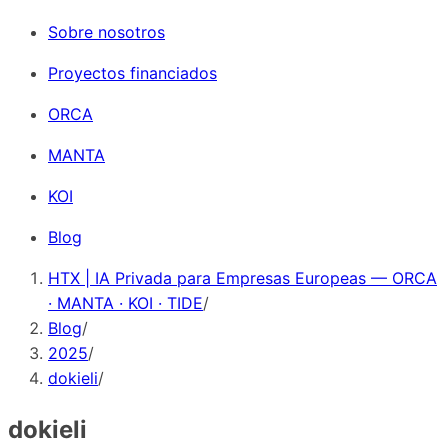
Sobre nosotros
Proyectos financiados
ORCA
MANTA
KOI
Blog
HTX | IA Privada para Empresas Europeas — ORCA
· MANTA · KOI · TIDE
/
Blog
/
2025
/
dokieli
/
dokieli