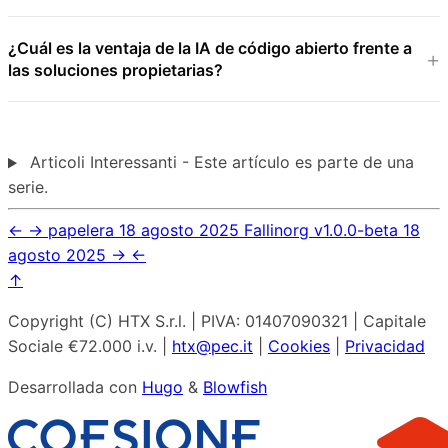
¿Cuál es la ventaja de la IA de código abierto frente a
las soluciones propietarias?
Articoli Interessanti - Este artículo es parte de una
serie.
←
→
papelera
18 agosto 2025
Fallinorg v1.0.0-beta
18
agosto 2025
→
←
↑
Copyright (C) HTX S.r.l. | PIVA: 01407090321 | Capitale
Sociale €72.000 i.v. |
htx@pec.it
|
Cookies
|
Privacidad
Desarrollada con
Hugo
&
Blowfish