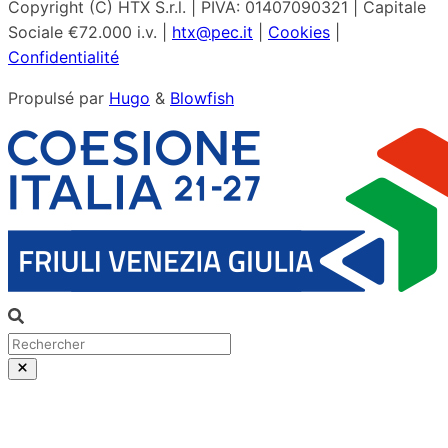
Copyright (C) HTX S.r.l. | PIVA: 01407090321 | Capitale
Sociale €72.000 i.v. |
htx@pec.it
|
Cookies
|
Confidentialité
Propulsé par
Hugo
&
Blowfish