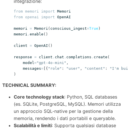
integrazione:
from
memori
import
Memori
from
openai
import
OpenAI
memori
=
Memori
(
conscious_ingest
=
True
)
memori
.
enable
()
client
=
OpenAI
()
response
=
client
.
chat
.
completions
.
create
(
model
=
"gpt-4o-mini"
,
messages
=
[{
"role"
:
"user"
,
"content"
:
"I'm bui
)
TECHNICAL SUMMARY:
Core technology stack
: Python, SQL databases
(es. SQLite, PostgreSQL, MySQL). Memori utilizza
un approccio SQL-native per la gestione della
memoria, rendendo i dati portabili e queryable.
Scalabilità e limiti
: Supporta qualsiasi database