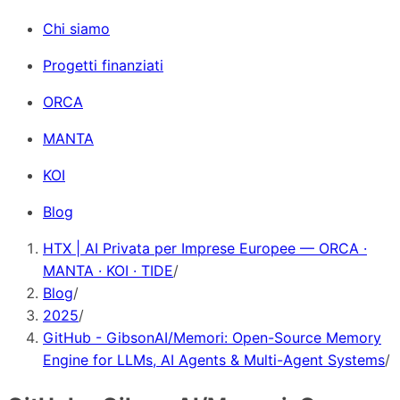
Chi siamo
Progetti finanziati
ORCA
MANTA
KOI
Blog
HTX | AI Privata per Imprese Europee — ORCA ·
MANTA · KOI · TIDE
/
Blog
/
2025
/
GitHub - GibsonAI/Memori: Open-Source Memory
Engine for LLMs, AI Agents & Multi-Agent Systems
/