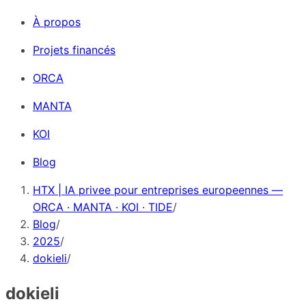
À propos
Projets financés
ORCA
MANTA
KOI
Blog
HTX | IA privee pour entreprises europeennes —
ORCA · MANTA · KOI · TIDE
/
Blog
/
2025
/
dokieli
/
dokieli