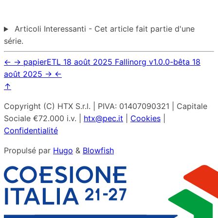
Articoli Interessanti - Cet article fait partie d'une
série.
←
→
papierETL
18 août 2025
Fallinorg v1.0.0-bêta
18
août 2025
→
←
↑
Copyright (C) HTX S.r.l. | PIVA: 01407090321 | Capitale
Sociale €72.000 i.v. |
htx@pec.it
|
Cookies
|
Confidentialité
Propulsé par
Hugo
&
Blowfish