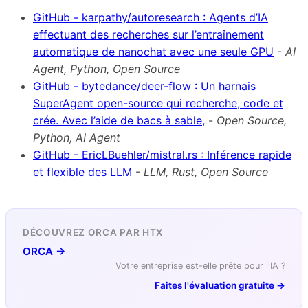
GitHub - karpathy/autoresearch : Agents d’IA
effectuant des recherches sur l’entraînement
automatique de nanochat avec une seule GPU
-
AI
Agent, Python, Open Source
GitHub - bytedance/deer-flow : Un harnais
SuperAgent open-source qui recherche, code et
crée. Avec l’aide de bacs à sable,
-
Open Source,
Python, AI Agent
GitHub - EricLBuehler/mistral.rs : Inférence rapide
et flexible des LLM
-
LLM, Rust, Open Source
DÉCOUVREZ ORCA PAR HTX
ORCA →
Votre entreprise est-elle prête pour l'IA ?
Faites l'évaluation gratuite →