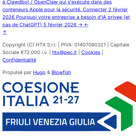
à Clawdbot / OpenClaw qui s'exécute dans des
conteneurs Apple pour la sécurité. Connecter
2 février
2026
Pourquoi votre entreprise a besoin d'IA privee (et
pas de ChatGPT)
5 février 2026
→
←
↑
Copyright (C) HTX S.r.l. | PIVA: 01407090321 | Capitale
Sociale €72.000 i.v. |
htx@pec.it
|
Cookies
|
Confidentialité
Propulsé par
Hugo
&
Blowfish