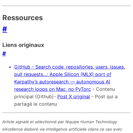
Ressources
#
Liens originaux
#
GitHub - Search code, repositories, users, issues,
pull requests…: Apple Silicon (MLX) port of
Karpathy’s autoresearch — autonomous AI
research loops on Mac, no PyTorc
- Contenu
principal (Github)-
Post X original
- Post qui a
partagé le contenu
Article signalé et sélectionné par l’équipe Human Technology
eXcellence élaboré via intelligence artificielle (dans ce cas avec