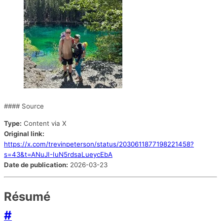
#### Source
Type:
Content via X
Original link:
https://x.com/trevinpeterson/status/2030611877198221458?
s=43&t=ANuJI-IuN5rdsaLueycEbA
Date de publication:
2026-03-23
Résumé
#