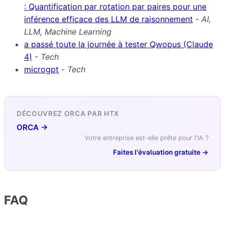
: Quantification par rotation par paires pour une
inférence efficace des LLM de raisonnement
-
AI,
LLM, Machine Learning
a passé toute la journée à tester Qwopus (Claude
4)
-
Tech
microgpt
-
Tech
DÉCOUVREZ ORCA PAR HTX
ORCA →
Votre entreprise est-elle prête pour l'IA ?
Faites l'évaluation gratuite →
FAQ