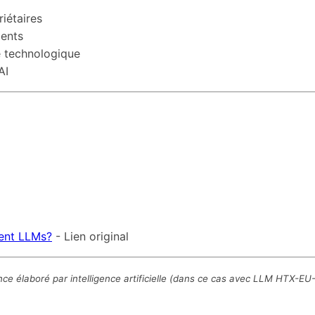
riétaires
ients
te technologique
AI
tent LLMs?
- Lien original
nce élaboré par intelligence artificielle (dans ce cas avec LLM HTX-EU-