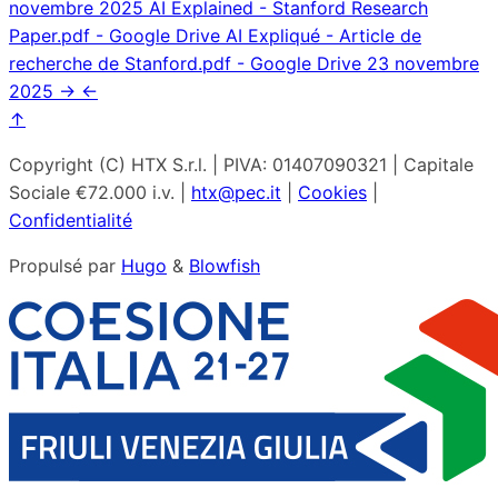
novembre 2025
AI Explained - Stanford Research
Paper.pdf - Google Drive AI Expliqué - Article de
recherche de Stanford.pdf - Google Drive
23 novembre
2025
→
←
↑
Copyright (C) HTX S.r.l. | PIVA: 01407090321 | Capitale
Sociale €72.000 i.v. |
htx@pec.it
|
Cookies
|
Confidentialité
Propulsé par
Hugo
&
Blowfish