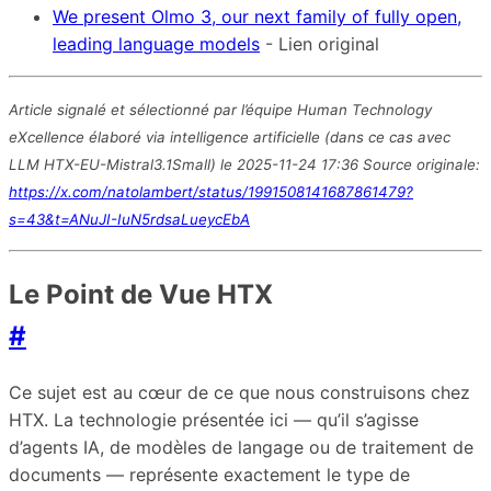
We present Olmo 3, our next family of fully open,
leading language models
- Lien original
Article signalé et sélectionné par l’équipe Human Technology
eXcellence élaboré via intelligence artificielle (dans ce cas avec
LLM HTX-EU-Mistral3.1Small) le 2025-11-24 17:36 Source originale:
https://x.com/natolambert/status/1991508141687861479?
s=43&t=ANuJI-IuN5rdsaLueycEbA
Le Point de Vue HTX
#
Ce sujet est au cœur de ce que nous construisons chez
HTX. La technologie présentée ici — qu’il s’agisse
d’agents IA, de modèles de langage ou de traitement de
documents — représente exactement le type de