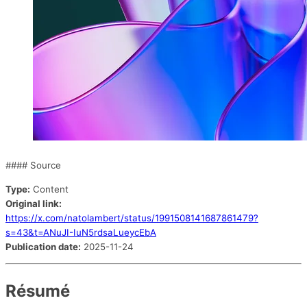
#### Source
Type:
Content
Original link:
https://x.com/natolambert/status/1991508141687861479?
s=43&t=ANuJI-IuN5rdsaLueycEbA
Publication date:
2025-11-24
Résumé