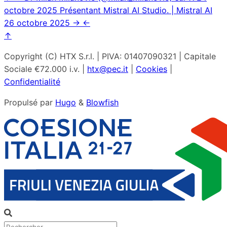
octobre 2025
Présentant Mistral AI Studio. | Mistral AI
26 octobre 2025
→
←
↑
Copyright (C) HTX S.r.l. | PIVA: 01407090321 | Capitale
Sociale €72.000 i.v. |
htx@pec.it
|
Cookies
|
Confidentialité
Propulsé par
Hugo
&
Blowfish